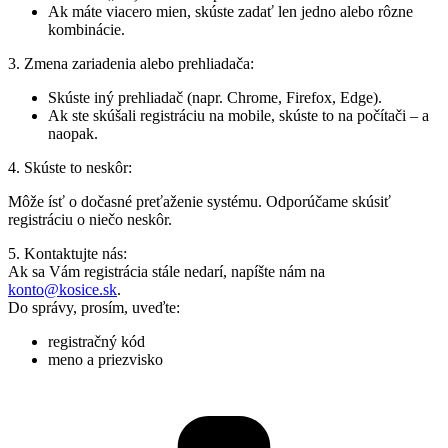
Ak máte viacero mien, skúste zadať len jedno alebo rôzne
kombinácie.
3. Zmena zariadenia alebo prehliadača:
Skúste iný prehliadač (napr. Chrome, Firefox, Edge).
Ak ste skúšali registráciu na mobile, skúste to na počítači – a
naopak.
4. Skúste to neskôr:
Môže ísť o dočasné preťaženie systému. Odporúčame skúsiť
registráciu o niečo neskôr.
5. Kontaktujte nás:
Ak sa Vám registrácia stále nedarí, napíšte nám na
konto@kosice.sk
.
Do správy, prosím, uveďte:
registračný kód
meno a priezvisko