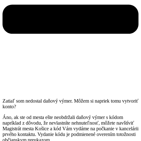
Zatiaľ som nedostal daňový výmer. Môžem si napriek tomu vytvoriť
konto?
Áno, ak ste od mesta ešte neobdržali daňový výmer s kódom
napríklad z dôvodu, že nevlastníte nehnuteľnosť, môžete navštíviť
Magistrát mesta Košice a kód Vám vydáme na počkanie v kancelárii
prvého kontaktu. Vydanie kódu je podmienené overením totožnosti
občianskym preukazom.