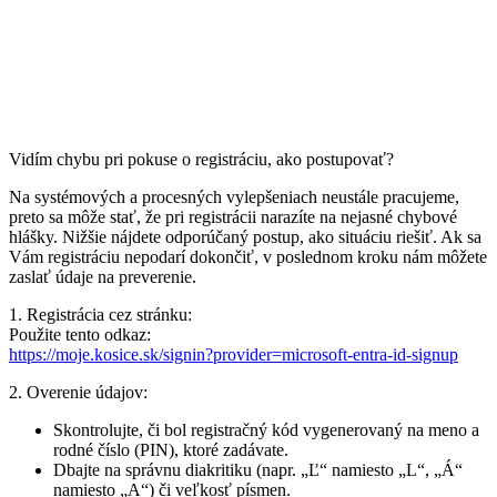
Vidím chybu pri pokuse o registráciu, ako postupovať?
Na systémových a procesných vylepšeniach neustále pracujeme,
preto sa môže stať, že pri registrácii narazíte na nejasné chybové
hlášky. Nižšie nájdete odporúčaný postup, ako situáciu riešiť. Ak sa
Vám registráciu nepodarí dokončiť, v poslednom kroku nám môžete
zaslať údaje na preverenie.
1. Registrácia cez stránku:
Použite tento odkaz:
https://moje.kosice.sk/signin?provider=microsoft-entra-id-signup
2. Overenie údajov:
Skontrolujte, či bol registračný kód vygenerovaný na meno a
rodné číslo (PIN), ktoré zadávate.
Dbajte na správnu diakritiku (napr. „Ľ“ namiesto „L“, „Á“
namiesto „A“) či veľkosť písmen.