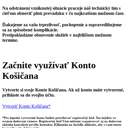
Na odstránení vzniknutej situácie pracuje náš technický tím s
cieľom obnoviť plnú prevádzku v čo najkratšom možnom čase.
Ďakujeme za vašu trpezlivosť, pochopenie a ospravedlňujeme
sa za spôsobené komplikácie.
Predpokladáme obnovenie služieb v najbližšom možnom
termíne.
Začnite využívať Konto
Košičana
Vytvorte si svoje Konto Košičana. Ak už konto máte vytvorené,
prihláste sa do svojho účtu.
Vytvoriť Konto Košičana*
*Pre úspešné vytvorenie konta budete potrebovať registračný kód. Ten nájdete vo
svojom daňovom výmere. Registračný kód Vám môžeme vygenerovať aj na daňovom
okienku kancelárie prvého kontaktu. Kliknutím na tlačidlo súhlasíte, aby s vami mesto