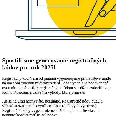
Spustili sme generovanie registračných
kódov pre rok 2025!
Registračný kód Vám od januára vygenerujeme pri návšteve úradu
na každom okienku miestnych daní. Jeho vydanie je podmienené
overením totožnosti. S registračným kódom si môžete založiť svoje
Konto Košičana a užívať si výhody, ktoré prinesie.
Ak sa na úrad nechystáte, nezúfajte. Registračné kódy budú aj
súčasťou oznámení o vyrúbení dane (daňových výmerov).
Registračné kódy vygenerujeme každému, nemusíte vlastniť
nehnuteľnosť či mať trvalý pobyt.